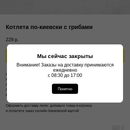
Котлета по-киевски с грибами
229
р.
Мы сейчас закрыты
В корзину
Внимание! Заказы на доставку принимаются
ежедневно
Новый вкус классики!
с 08:30 до 17:00
Котлета по-киевски, дополненная ароматными грибами, что придаёт
блюду особый аромат и новый вкусовой оттенок.
Понятно
Порция: 150 г.
Ккал: 105
Оформить доставку легко: добавьте товар в корзину
и оплатите заказ онлайн банковской картой