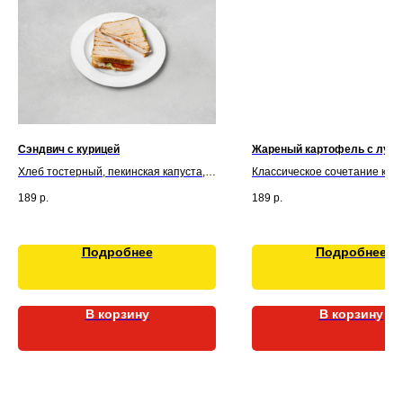
Сэндвич с курицей
Жареный картофель с луко
Хлеб тостерный, пекинская капуста,
Классическое сочетание кар
курица, помидоры, майонез, масло
лука, обжаренных до хрустя
189
р.
189
р.
подсолнечное, перец черный
корочки. Пикантность блюду
молотый, сахар, соевый соус, соль,
нотки чеснока и специй.
сыр твердый, чеснок
Картофель, масло фритюрно
Подробнее
Подробнее
В корзину
В корзину