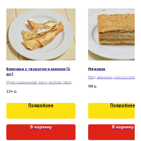
Блинчики с творогом и изюмом (2
Медовик
шт.)
Мед, ванилин, масло сливочн
Мука пшеничная, яйцо, молоко, творог,
молоко, мука пшеничная, сах
159
р.
изюм, сахар, ванилин, кефир, масло
соль, яйца
224
р.
подсолнечное, разрыхлитель, соль
Подробнее
Подробнее
В корзину
В корзину