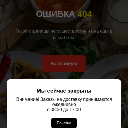
ОШИБКА
404
Такой страницы не существует или она еще в
разработке.
На главную
Мы сейчас закрыты
Внимание! Заказы на доставку принимаются
ежедневно
с 08:30 до 17:00
Понятно
ЗАЛ С
ЗАЛ С